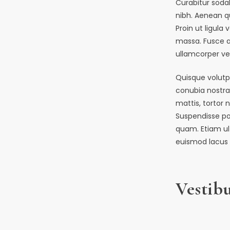
Curabitur sodal
nibh. Aenean q
Proin ut ligula 
massa. Fusce ac
ullamcorper vel
Quisque volutp
conubia nostra
mattis, tortor n
Suspendisse po
quam. Etiam ult
euismod lacus
Vestib