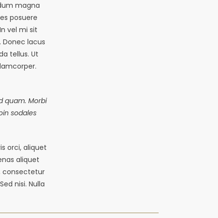
erdum magna
ces posuere
n vel mi sit
. Donec lacus
a tellus. Ut
ullamcorper.
 id quam. Morbi
roin sodales
s orci, aliquet
cenas aliquet
t, consectetur
ed nisi. Nulla