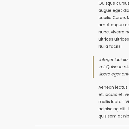
Quisque cursus
augue eget dia
cubilia Curae; 
amet augue con
nunc, viverra n
ultrices ultric
Nulla facilisi.
Integer lacinia
mi. Quisque nisl
libero eget ant
Aenean lectus e
et, iaculis et, 
mollis lectus. 
adipiscing elit
quis sem at ni