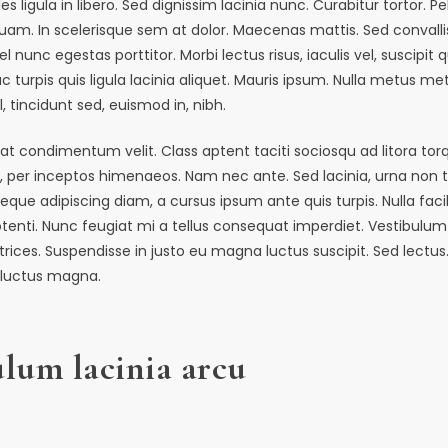
es ligula in libero. Sed dignissim lacinia nunc. Curabitur tortor. P
uam. In scelerisque sem at dolor. Maecenas mattis. Sed convallis
vel nunc egestas porttitor. Morbi lectus risus, iaculis vel, suscipit 
 turpis quis ligula lacinia aliquet. Mauris ipsum. Nulla metus me
, tincidunt sed, euismod in, nibh.
at condimentum velit. Class aptent taciti sociosqu ad litora tor
, per inceptos himenaeos. Nam nec ante. Sed lacinia, urna non t
eque adipiscing diam, a cursus ipsum ante quis turpis. Nulla facilisi
tenti. Nunc feugiat mi a tellus consequat imperdiet. Vestibulum 
rices. Suspendisse in justo eu magna luctus suscipit. Sed lectus.
 luctus magna.
ulum lacinia arcu