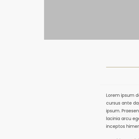
Lorem ipsum dol
cursus ante dap
ipsum. Praesen
lacinia arcu eg
inceptos hime