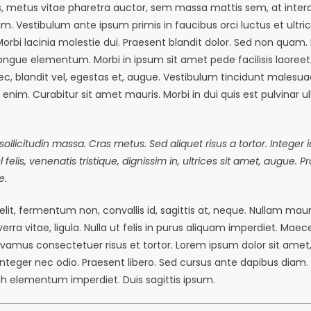
, metus vitae pharetra auctor, sem massa mattis sem, at int
m. Vestibulum ante ipsum primis in faucibus orci luctus et ultri
Morbi lacinia molestie dui. Praesent blandit dolor. Sed non quam. I
gue elementum. Morbi in ipsum sit amet pede facilisis laoreet
ec, blandit vel, egestas et, augue. Vestibulum tincidunt malesuad
es enim. Curabitur sit amet mauris. Morbi in dui quis est pulvinar 
 sollicitudin massa. Cras metus. Sed aliquet risus a tortor. Integer
 felis, venenatis tristique, dignissim in, ultrices sit amet, augue. P
e.
lit, fermentum non, convallis id, sagittis at, neque. Nullam mauri
viverra vitae, ligula. Nulla ut felis in purus aliquam imperdiet. Mae
Vivamus consectetuer risus et tortor. Lorem ipsum dolor sit ame
. Integer nec odio. Praesent libero. Sed cursus ante dapibus diam. S
bh elementum imperdiet. Duis sagittis ipsum.