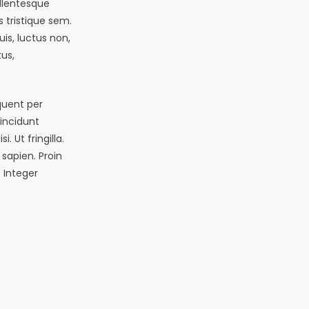
ellentesque
 tristique sem.
quis, luctus non,
tus,
quent per
incidunt
. Ut fringilla.
sapien. Proin
 Integer