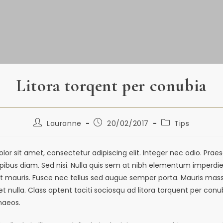
Litora torqent per conubia
Lauranne
20/02/2017
Tips
or sit amet, consectetur adipiscing elit. Integer nec odio. Praes
ibus diam. Sed nisi. Nulla quis sem at nibh elementum imperdiet.
t mauris. Fusce nec tellus sed augue semper porta. Mauris mas
et nulla. Class aptent taciti sociosqu ad litora torquent per conu
naeos.